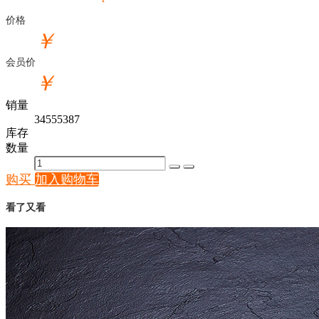
价格
￥
会员价
￥
销量
34555387
库存
数量
购买
加入购物车
看了又看