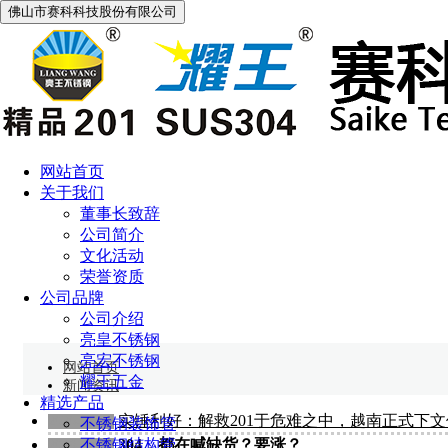
佛山市赛科科技股份有限公司
网站首页
新闻资讯
关于我们
董事长致辞
公司简介
文化活动
荣誉资质
公司品牌
公司介绍
亮皇不锈钢
亮宏不锈钢
网站首页
耀王五金
新闻资讯
精选产品
实锤利好：解救201于危难之中，越南正式下
2020-08-12
不锈钢装饰管
不锈钢结构管
304，都在喊缺货？要涨？
2019-12-17